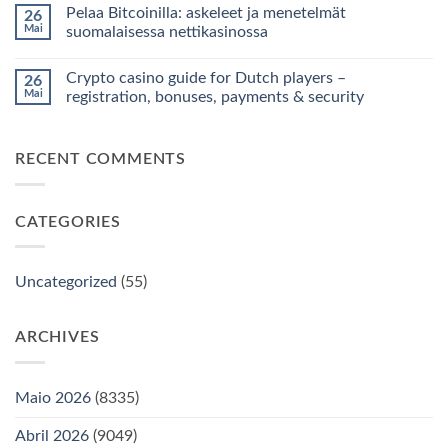
Schweizer
payment
comentários
Pelaa Bitcoinilla: askeleet ja menetelmät
26
Casino‑Spieler
methods
em
guide
Bitcoin
Mai
suomalaisessa nettikasinossa
for
Online
New
Casino
Sem
Zealand
Account
comentários
Crypto casino guide for Dutch players –
26
casinos
Verification
em
Guide
Pelaa
Mai
registration, bonuses, payments & security
for
Bitcoinilla:
Dutch
askeleet
Sem
Players
ja
comentários
menetelmät
em
RECENT COMMENTS
suomalaisessa
Crypto
nettikasinossa
casino
guide
for
Dutch
CATEGORIES
players
–
registration,
bonuses,
payments
Uncategorized
(55)
&
security
ARCHIVES
Maio 2026
(8335)
Abril 2026
(9049)