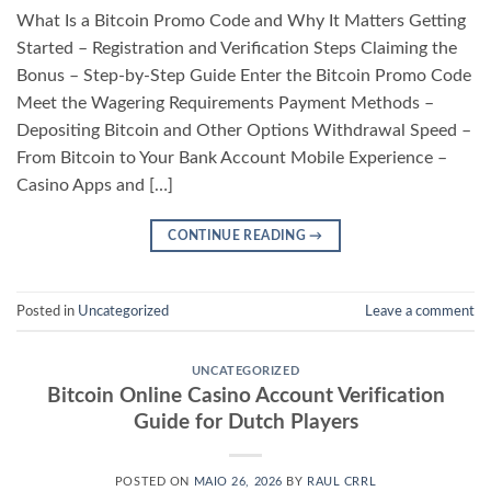
What Is a Bitcoin Promo Code and Why It Matters Getting
Started – Registration and Verification Steps Claiming the
Bonus – Step‑by‑Step Guide Enter the Bitcoin Promo Code
Meet the Wagering Requirements Payment Methods –
Depositing Bitcoin and Other Options Withdrawal Speed –
From Bitcoin to Your Bank Account Mobile Experience –
Casino Apps and […]
CONTINUE READING
→
Posted in
Uncategorized
Leave a comment
UNCATEGORIZED
Bitcoin Online Casino Account Verification
Guide for Dutch Players
POSTED ON
MAIO 26, 2026
BY
RAUL CRRL