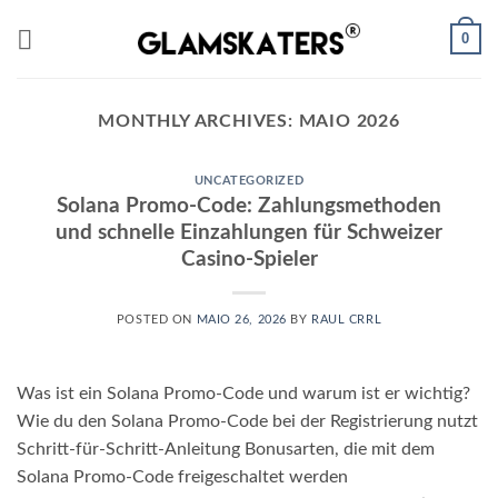
Skip
0
to
content
MONTHLY ARCHIVES:
MAIO 2026
UNCATEGORIZED
Solana Promo-Code: Zahlungsmethoden
und schnelle Einzahlungen für Schweizer
Casino‑Spieler
POSTED ON
MAIO 26, 2026
BY
RAUL CRRL
Was ist ein Solana Promo-Code und warum ist er wichtig?
Wie du den Solana Promo-Code bei der Registrierung nutzt
Schritt‑für‑Schritt‑Anleitung Bonusarten, die mit dem
Solana Promo-Code freigeschaltet werden