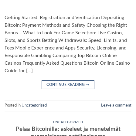
Getting Started: Registration and Verification Depositing
Bitcoin: Payment Methods and Safety Choosing the Right
Bonus – What to Look For Game Selection: Live Casino,
Slots, and Sports Betting Withdrawals: Speed, Limits, and
Fees Mobile Experience and Apps Security, Licensing, and
Responsible Gambling Comparing Top Bitcoin Online
Casinos Frequently Asked Questions Bitcoin Online Casino
Guide for […]
CONTINUE READING
→
Posted in
Uncategorized
Leave a comment
UNCATEGORIZED
Pelaa Bitcoinilla: askeleet ja menetelmät