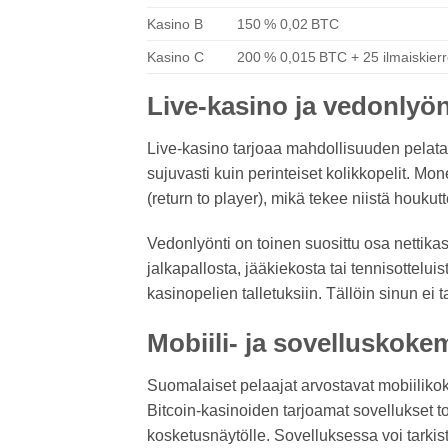
Kasino B
150 % 0,02 BTC
Kasino C
200 % 0,015 BTC + 25 ilmaiskierr
Live‑kasino ja vedonlyönt
Live‑kasino tarjoaa mahdollisuuden pelata o
sujuvasti kuin perinteiset kolikkopelit. Mone
(return to player), mikä tekee niistä houkut
Vedonlyönti on toinen suosittu osa nettika
jalkapallosta, jääkiekosta tai tennisottelu
kasinopelien talletuksiin. Tällöin sinun ei t
Mobiili‑ ja sovelluskok
Suomalaiset pelaajat arvostavat mobiilikok
Bitcoin‑kasinoiden tarjoamat sovellukset to
kosketusnäytölle. Sovelluksessa voi tarkist