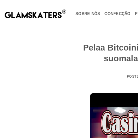
Skip
to
SOBRE NÓS
CONFECÇÃO
P
content
Pelaa Bitcoin
suomala
POST