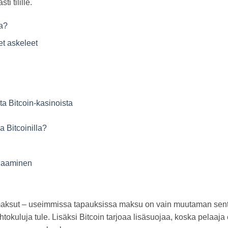
i tilille.
la?
t askeleet
ta Bitcoin‑kasinoista
a Bitcoinilla?
elaaminen
omaksut – useimmissa tapauksissa maksu on vain muutaman sen
okuluja tule. Lisäksi Bitcoin tarjoaa lisäsuojaa, koska pelaaja 