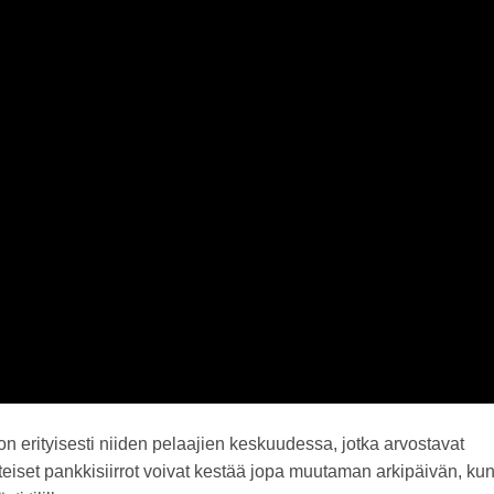
 erityisesti niiden pelaajien keskuudessa, jotka arvostavat
teiset pankkisiirrot voivat kestää jopa muutaman arkipäivän, ku