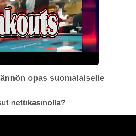
ytännön opas suomalaiselle
ut nettikasinolla?