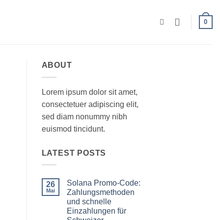
0
ABOUT
Lorem ipsum dolor sit amet,
consectetuer adipiscing elit,
sed diam nonummy nibh
euismod tincidunt.
LATEST POSTS
Solana Promo-Code:
26
Mai
Zahlungsmethoden
und schnelle
Einzahlungen für