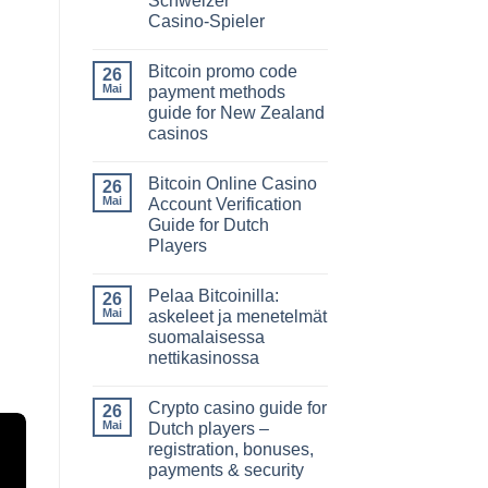
Schweizer
Casino‑Spieler
Sem
comentários
Bitcoin promo code
em
26
Solana
Mai
payment methods
Promo-
guide for New Zealand
Code:
Zahlungsmethoden
casinos
und
schnelle
Sem
Einzahlungen
comentários
Bitcoin Online Casino
em
26
für
Bitcoin
Schweizer
Mai
Account Verification
promo
Casino‑Spieler
Guide for Dutch
code
payment
Players
methods
guide
Sem
for
comentários
Pelaa Bitcoinilla:
em
26
New
Bitcoin
Zealand
Mai
askeleet ja menetelmät
Online
casinos
suomalaisessa
Casino
Account
nettikasinossa
Verification
Guide
Sem
for
comentários
Crypto casino guide for
em
26
Dutch
Pelaa
Players
Mai
Dutch players –
Bitcoinilla:
registration, bonuses,
askeleet
ja
payments & security
menetelmät