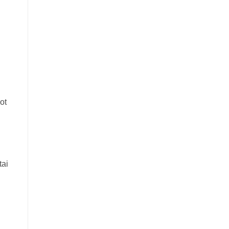
ot
tai