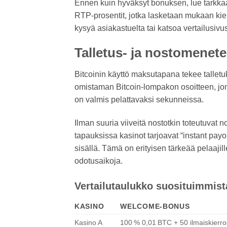
Ennen kuin hyväksyt bonuksen, lue tarkkaan
RTP‑prosentit, jotka lasketaan mukaan kier
kysyä asiakastuelta tai katsoa vertailusivus
Talletus- ja nostomenete
Bitcoinin käyttö maksutapana tekee talletuk
omistaman Bitcoin‑lompakon osoitteen, jon
on valmis pelattavaksi sekunneissa.
Ilman suuria viiveitä nostotkin toteutuvat 
tapauksissa kasinot tarjoavat “instant pay
sisällä. Tämä on erityisen tärkeää pelaajill
odotusaikoja.
Vertailutaulukko suosituimmist
KASINO
WELCOME‑BONUS
Kasino A
100 % 0,01 BTC + 50 ilmaiskierro