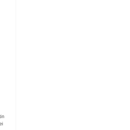
tin
ei