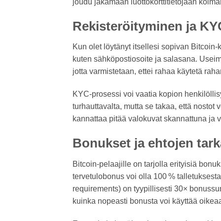
joudu jakamaan luottokorttitietojaan kol
Rekisteröityminen ja KY
Kun olet löytänyt itsellesi sopivan Bitcoin
kuten sähköpostiosoite ja salasana. Usei
jotta varmistetaan, ettei rahaa käytetä ra
KYC-prosessi voi vaatia kopion henkilöllis
turhauttavalta, mutta se takaa, että nostot 
kannattaa pitää valokuvat skannattuna ja v
Bonukset ja ehtojen tark
Bitcoin-pelaajille on tarjolla erityisiä bonu
tervetulobonus voi olla 100 % talletuksest
requirements) on tyypillisesti 30× bonussu
kuinka nopeasti bonusta voi käyttää oikeaa