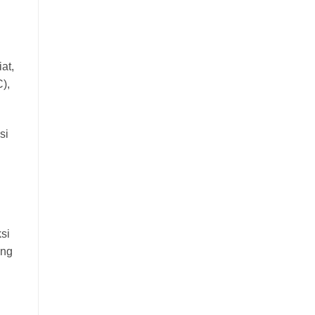
at,
),
si
ksi
ing