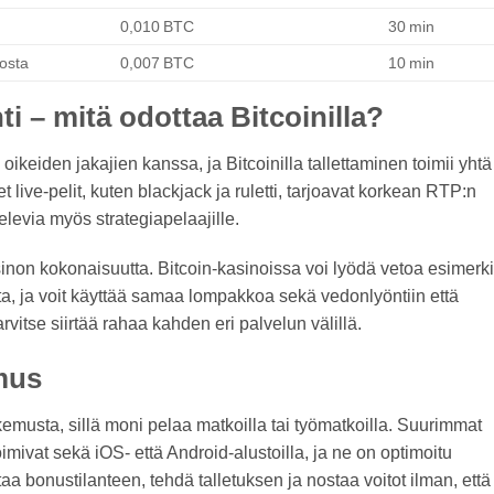
0,010 BTC
30 min
osta
0,007 BTC
10 min
i – mitä odottaa Bitcoinilla?
ikeiden jakajien kanssa, ja Bitcoinilla tallettaminen toimii yhtä
t live‑pelit, kuten blackjack ja ruletti, tarjoavat korkean RTP:n
televia myös strategiapelaajille.
sinon kokonaisuutta. Bitcoin‑kasinoissa voi lyödä vetoa esimerki
ista, ja voit käyttää samaa lompakkoa sekä vedonlyöntiin että
arvitse siirtää rahaa kahden eri palvelun välillä.
emus
emusta, sillä moni pelaa matkoilla tai työmatkoilla. Suurimmat
imivat sekä iOS‑ että Android‑alustoilla, ja ne on optimoitu
aa bonustilanteen, tehdä talletuksen ja nostaa voitot ilman, että