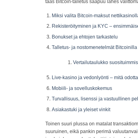
taas Bitcoin-talletus saapuu lähes välittömäst
Miksi valita Bitcoin-maksut nettikasinol
Rekisteröityminen ja KYC – ensimmäise
Bonukset ja ehtojen tarkastelu
Talletus- ja nostomenetelmät Bitcoinilla
Vertailutaulukko suosituimmis
Live‑kasino ja vedonlyönti – mitä odotta
Mobiili‑ ja sovelluskokemus
Turvallisuus, lisenssi ja vastuullinen p
Asiakastuki ja yleiset vinkit
Toinen suuri plussa on matalat transakti
suuruinen, eikä pankin perimä valuutanvaiht