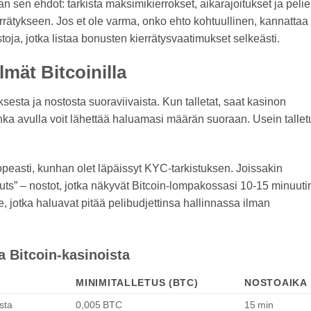
 sen ehdot: tarkista maksimi­kierrokset, aikarajoitukset ja peli
rätykseen. Jos et ole varma, onko ehto kohtuullinen, kannattaa
toja, jotka listaa bonusten kierrätysvaatimukset selkeästi.
lmät Bitcoinilla
sesta ja nostosta suoraviivaista. Kun talletat, saat kasinon
ka avulla voit lähettää haluamasi määrän suoraan. Usein tallet
nopeasti, kunhan olet läpäissyt KYC‑tarkistuksen. Joissakin
outs” – nostot, jotka näkyvät Bitcoin‑lompakossasi 10‑15 minuuti
e, jotka haluavat pitää pelibudjettinsa hallinnassa ilman
a Bitcoin‑kasinoista
MINIMITALLETUS (BTC)
NOSTOAIKA
sta
0,005 BTC
15 min