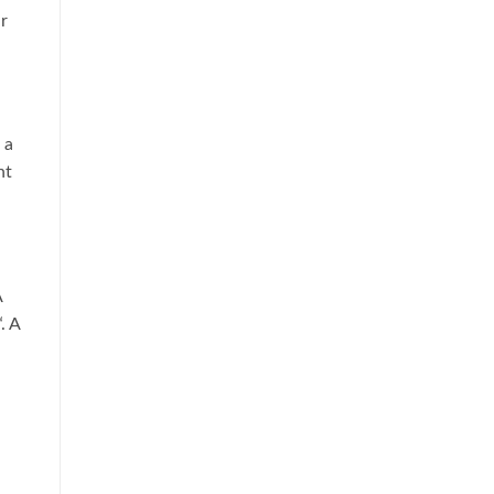
r
 a
nt
A
. A