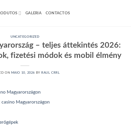
RODUTOS
GALERIA
CONTACTOS
UNCATEGORIZED
arország – teljes áttekintés 2026:
ok, fizetési módok és mobil élmény
ED ON
MAIO 10, 2026
BY
RAUL CRRL
asino Magyarországon
t casino Magyarországon
yerőgépek