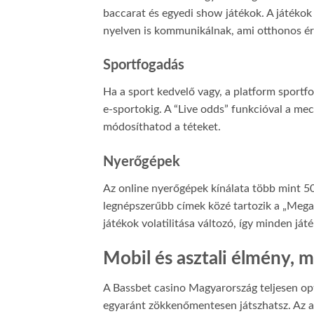
baccarat és egyedi show játékok. A játékok 
nyelven is kommunikálnak, ami otthonos ér
Sportfogadás
Ha a sport kedvelő vagy, a platform sportfo
e‑sportokig. A “Live odds” funkcióval a me
módosíthatod a téteket.
Nyerőgépek
Az online nyerőgépek kínálata több mint 50
legnépszerűbb címek közé tartozik a „Mega
játékok volatilitása változó, így minden ját
Mobil és asztali élmény, 
A Bassbet casino Magyarország teljesen op
egyaránt zökkenőmentesen játszhatsz. Az a