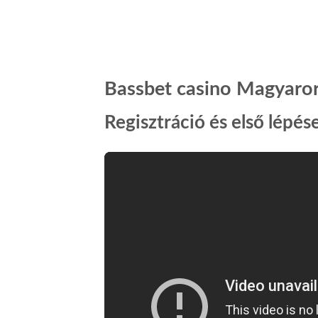
Bassbet casino Magyarors
Regisztráció és első lépé