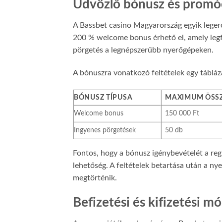
Üdvözlő bónusz és promó
A Bassbet casino Magyarország egyik leger
200 % welcome bonus érhető el, amely legf
pörgetés a legnépszerűbb nyerőgépeken.
A bónuszra vonatkozó feltételek egy tábláz
BÓNUSZ TÍPUSA
MAXIMUM ÖSS
Welcome bonus
150 000 Ft
Ingyenes pörgetések
50 db
Fontos, hogy a bónusz igénybevételét a regi
lehetőség. A feltételek betartása után a ny
megtörténik.
Befizetési és kifizetési m