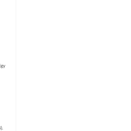
így
).