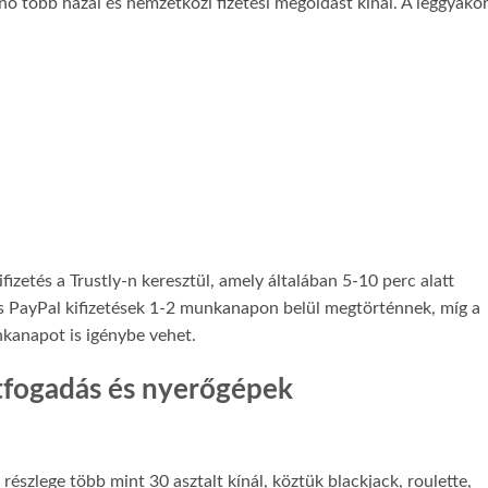
o több hazai és nemzetközi fizetési megoldást kínál. A leggyako
fizetés a Trustly-n keresztül, amely általában 5‑10 perc alatt
s PayPal kifizetések 1‑2 munkanapon belül megtörténnek, míg a
kanapot is igénybe vehet.
rtfogadás és nyerőgépek
észlege több mint 30 asztalt kínál, köztük blackjack, roulette,