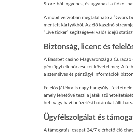
Store‑ból ingyenes, és ugyanazt a fiókot ha
A mobil verzióban megtalálható a “Gyors bef
mentett kártyákból. Az élő kaszinó streamj
“Live ticker” segítségével valós idejű statis
Biztonság, licenc és felelő
A Bassbet casino Magyarország a Curacao e
pénzügyi ellenőrzéseket követel meg. A felh
a személyes és pénzügyi információk bizto
Felelős játékra is nagy hangsúlyt fektetnek:
amely lehetővé teszi a játék szüneteltetését
heti vagy havi befizetési határokat állíthatsz
Ügyfélszolgálat és támoga
A támogatási csapat 24/7 elérhető élő cha