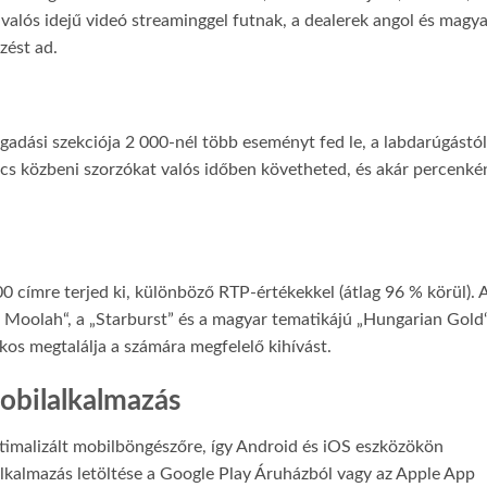
valós idejű videó streaminggel futnak, a dealerek angol és magya
zést ad.
gadási szekciója 2 000‑nél több eseményt fed le, a labdarúgástól
ccs közbeni szorzókat valós időben követheted, és akár percenké
0 címre terjed ki, különböző RTP‑értékekkel (átlag 96 % körül). 
 Moolah“, a „Starburst” és a magyar tematikájú „Hungarian Gold“
ékos megtalálja a számára megfelelő kihívást.
mobilalkalmazás
timalizált mobilböngészőre, így Android és iOS eszközökön
lkalmazás letöltése a Google Play Áruházból vagy az Apple App